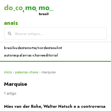
anais
brasil
sudeste
norte/nordeste
sul
int
autores
palavras-chave
editorial
início
›
palavras-chave
›
marquise
Marquise
1 artigo
Mies van der Rohe, Walter Netsch e a controversa