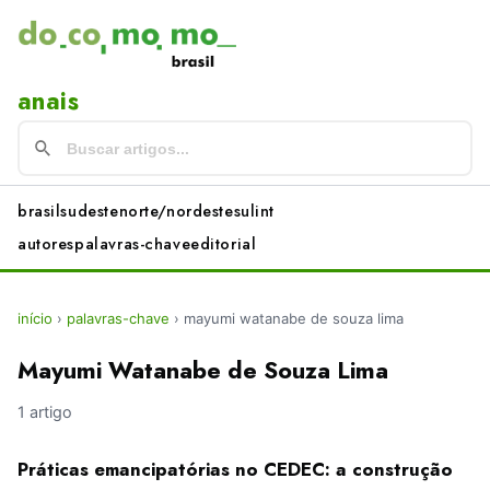
anais
brasil
sudeste
norte/nordeste
sul
int
autores
palavras-chave
editorial
início
›
palavras-chave
›
mayumi watanabe de souza lima
Mayumi Watanabe de Souza Lima
1 artigo
Práticas emancipatórias no CEDEC: a construção