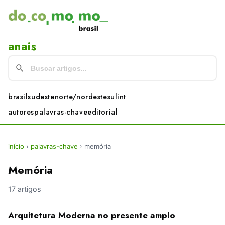
anais
brasil
sudeste
norte/nordeste
sul
int
autores
palavras-chave
editorial
início
›
palavras-chave
›
memória
Memória
17 artigos
Arquitetura Moderna no presente amplo