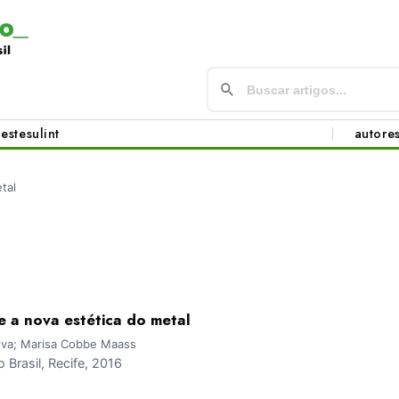
este
sul
int
autore
tal
e a nova estética do metal
raiva; Marisa Cobbe Maass
Brasil, Recife, 2016