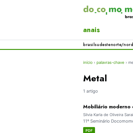
anais
brasil
sudeste
norte/nord
início
›
palavras-chave
›
me
Metal
1 artigo
Mobiliário moderno 
Silvia Karla de Oliveira Sa
11º Seminário Docomomo 
PDF