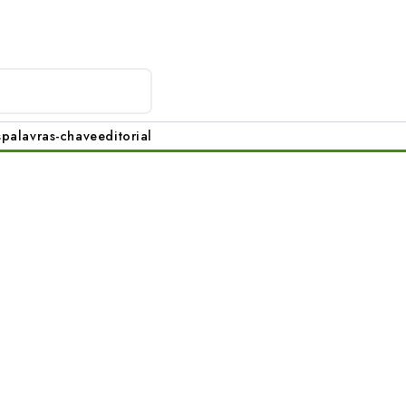
s
palavras-chave
editorial