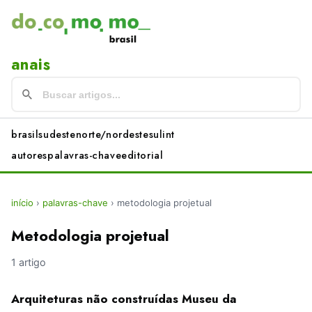
anais
brasil
sudeste
norte/nordeste
sul
int
autores
palavras-chave
editorial
início
›
palavras-chave
›
metodologia projetual
Metodologia projetual
1 artigo
Arquiteturas não construídas Museu da