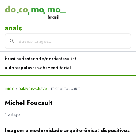
anais
brasil
sudeste
norte/nordeste
sul
int
autores
palavras-chave
editorial
início
›
palavras-chave
›
michel foucault
Michel Foucault
1 artigo
Imagem e modernidade arquitetônica: dispositivos