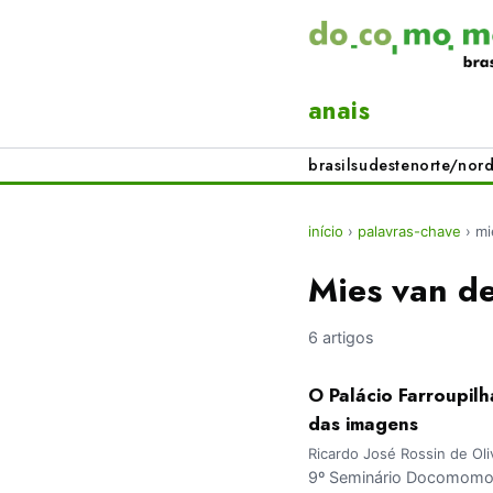
anais
brasil
sudeste
norte/nord
início
›
palavras-chave
›
mi
Mies van d
6 artigos
O Palácio Farroupil
das imagens
Ricardo José Rossin de Ol
9º Seminário Docomomo 