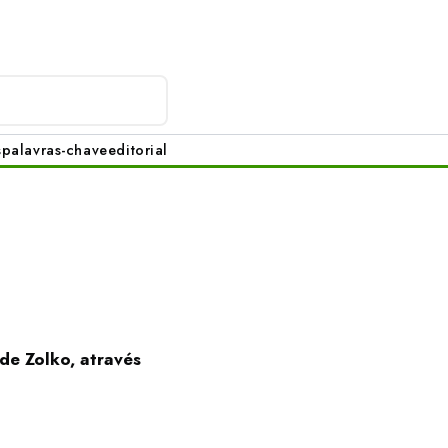
s
palavras-chave
editorial
de Zolko, através