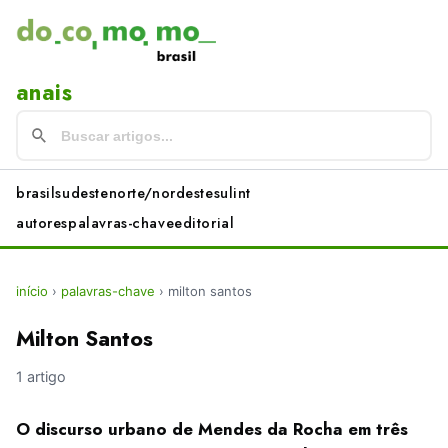
anais
brasil
sudeste
norte/nordeste
sul
int
autores
palavras-chave
editorial
início
›
palavras-chave
›
milton santos
Milton Santos
1 artigo
O discurso urbano de Mendes da Rocha em três