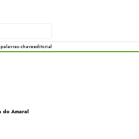
s
palavras-chave
editorial
la do Amaral