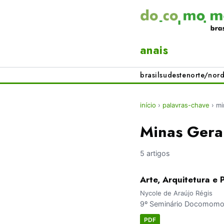
anais
brasil
sudeste
norte/nord
início
›
palavras-chave
›
mi
Minas Gera
5 artigos
Arte, Arquitetura e 
Nycole de Araújo Régis
9º Seminário Docomomo 
PDF