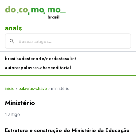
anais
brasil
sudeste
norte/nordeste
sul
int
autores
palavras-chave
editorial
início
›
palavras-chave
›
ministério
Ministério
1 artigo
Estrutura e construção do Ministério da Educação