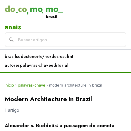
anais
brasil
sudeste
norte/nordeste
sul
int
autores
palavras-chave
editorial
início
›
palavras-chave
›
modern architecture in brazil
Modern Architecture in Brazil
1 artigo
Alexander s. Buddeüs: a passagem do cometa