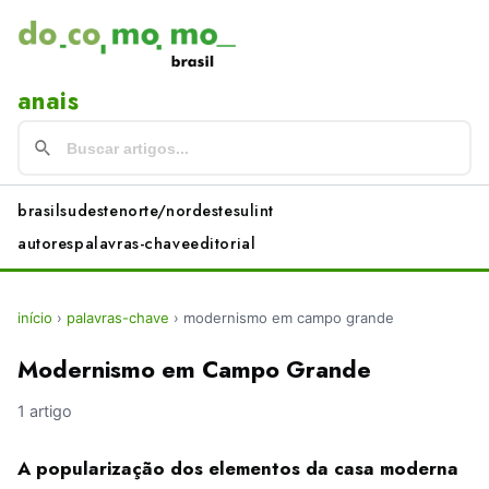
anais
brasil
sudeste
norte/nordeste
sul
int
autores
palavras-chave
editorial
início
›
palavras-chave
›
modernismo em campo grande
Modernismo em Campo Grande
1 artigo
A popularização dos elementos da casa moderna