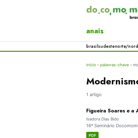
anais
brasil
sudeste
norte/nord
início
›
palavras-chave
›
mo
Modernismo
1 artigo
Figueira Soares e a
Isadora Dias Bido
16º Seminário Docomomo 
PDF