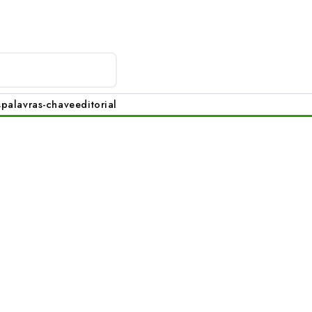
s
palavras-chave
editorial