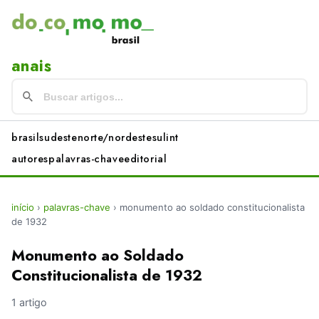
anais
brasil
sudeste
norte/nordeste
sul
int
autores
palavras-chave
editorial
início
›
palavras-chave
›
monumento ao soldado constitucionalista
de 1932
Monumento ao Soldado
Constitucionalista de 1932
1 artigo