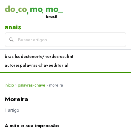
anais
brasil
sudeste
norte/nordeste
sul
int
autores
palavras-chave
editorial
início
›
palavras-chave
›
moreira
Moreira
1 artigo
A mão e sua impressão