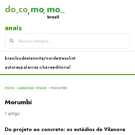
anais
brasil
sudeste
norte/nordeste
sul
int
autores
palavras-chave
editorial
início
›
palavras-chave
›
morumbi
Morumbi
1 artigo
Do projeto ao concreto: os estádios de Vilanova