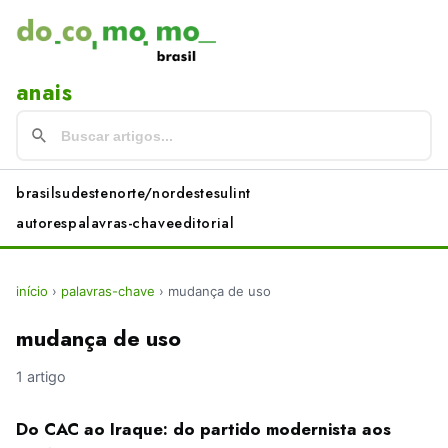
anais
brasil
sudeste
norte/nordeste
sul
int
autores
palavras-chave
editorial
início
›
palavras-chave
›
mudança de uso
mudança de uso
1 artigo
Do CAC ao Iraque: do partido modernista aos