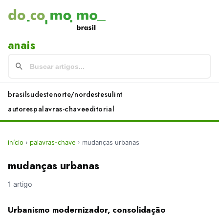
anais
brasil
sudeste
norte/nordeste
sul
int
autores
palavras-chave
editorial
início
›
palavras-chave
›
mudanças urbanas
mudanças urbanas
1 artigo
Urbanismo modernizador, consolidação