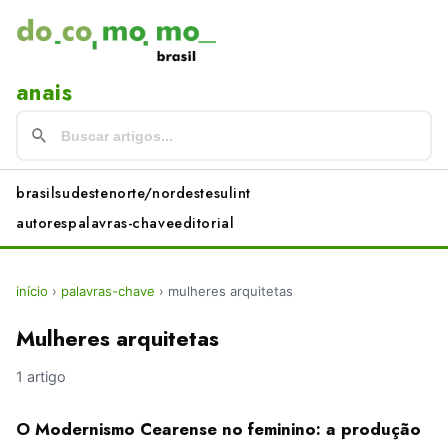
anais
brasil
sudeste
norte/nordeste
sul
int
autores
palavras-chave
editorial
início
›
palavras-chave
›
mulheres arquitetas
Mulheres arquitetas
1 artigo
O Modernismo Cearense no feminino: a produção