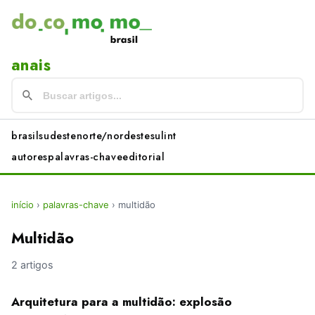
anais
brasil
sudeste
norte/nordeste
sul
int
autores
palavras-chave
editorial
início
›
palavras-chave
›
multidão
Multidão
2 artigos
Arquitetura para a multidão: explosão