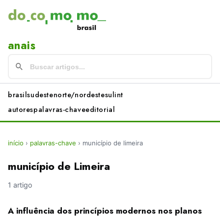
anais
brasil
sudeste
norte/nordeste
sul
int
autores
palavras-chave
editorial
início
›
palavras-chave
›
município de limeira
município de Limeira
1 artigo
A influência dos princípios modernos nos planos