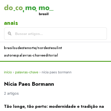
anais
brasil
sudeste
norte/nordeste
sul
int
autores
palavras-chave
editorial
início
›
palavras-chave
›
nícia paes bormann
Nícia Paes Bormann
2 artigos
Tão longe, tão perto: modernidade e tradição na