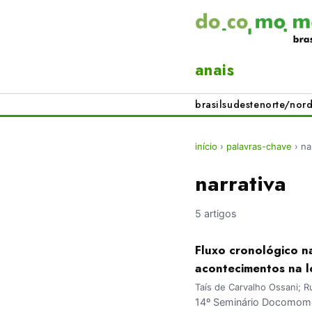
anais
brasil
sudeste
norte/nord
início
›
palavras-chave
›
na
narrativa
5 artigos
Fluxo cronológico na
acontecimentos na l
Taís de Carvalho Ossani; R
14º Seminário Docomomo