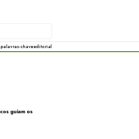
s
palavras-chave
editorial
icos guiam os