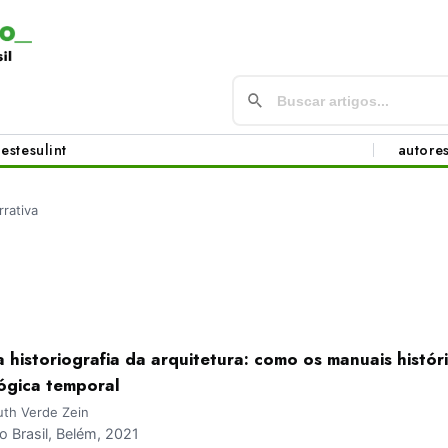
este
sul
int
autore
rrativa
 historiografia da arquitetura: como os manuais histór
ógica temporal
uth Verde Zein
 Brasil, Belém, 2021