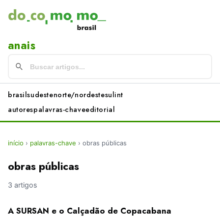
anais
brasil
sudeste
norte/nordeste
sul
int
autores
palavras-chave
editorial
início
›
palavras-chave
›
obras públicas
obras públicas
3 artigos
A SURSAN e o Calçadão de Copacabana