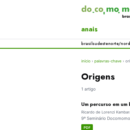
anais
brasil
sudeste
norte/nord
início
›
palavras-chave
›
or
Origens
1 artigo
Um percurso em um 
Ricardo de Lorenzi Kambara
9º Seminário Docomomo Br
PDF