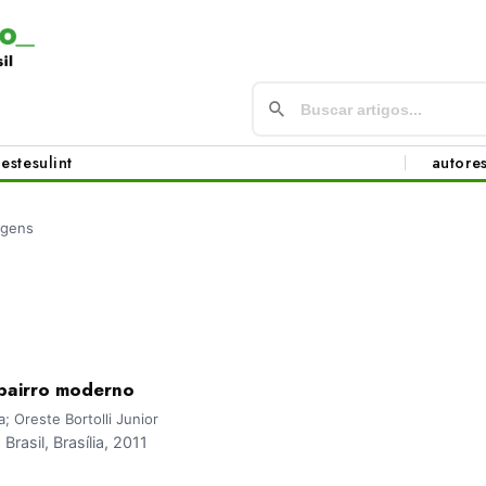
este
sul
int
autore
igens
bairro moderno
; Oreste Bortolli Junior
asil, Brasília, 2011