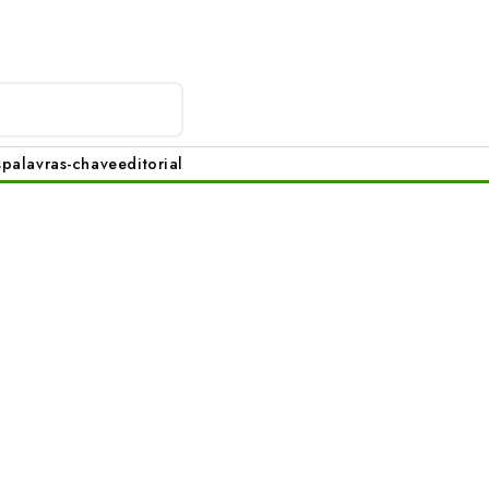
s
palavras-chave
editorial