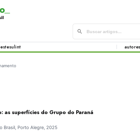
este
sul
int
autore
namento
 as superfícies do Grupo do Paraná
Brasil, Porto Alegre, 2025