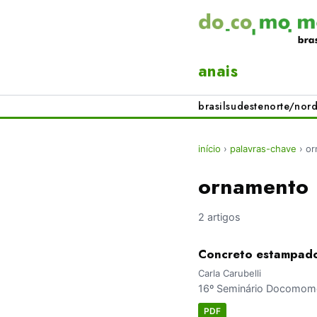
anais
brasil
sudeste
norte/nord
início
›
palavras-chave
›
or
ornamento
2 artigos
Concreto estampado:
Carla Carubelli
16º Seminário Docomomo 
PDF