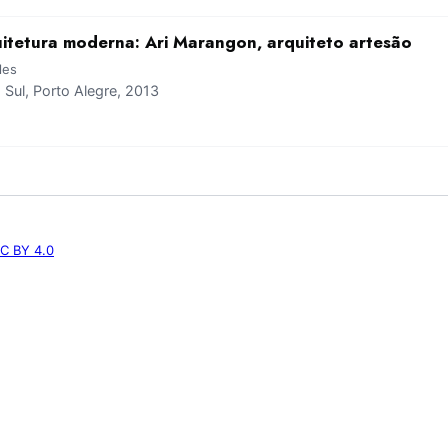
quitetura moderna: Ari Marangon, arquiteto artesão
les
ul, Porto Alegre, 2013
C BY 4.0