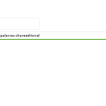
s
palavras-chave
editorial