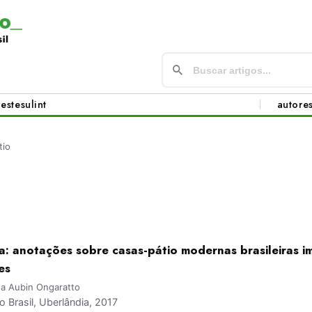
este
sul
int
autore
tio
: anotações sobre casas-pátio modernas brasileiras i
es
ina Aubin Ongaratto
Brasil, Uberlândia, 2017