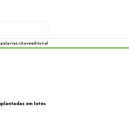
s
palavras-chave
editorial
mplantadas em lotes