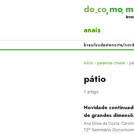
anais
brasil
sudeste
norte/nord
início
›
palavras-chave
›
pá
pátio
1 artigo
Novidade continuada
de grandes dimensõ
Ana Elísia da Costa; Carol
12º Seminário Docomomo 