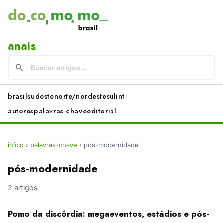
anais
brasil
sudeste
norte/nordeste
sul
int
autores
palavras-chave
editorial
início
›
palavras-chave
›
pós-modernidade
pós-modernidade
2 artigos
Pomo da discórdia: megaeventos, estádios e pós-