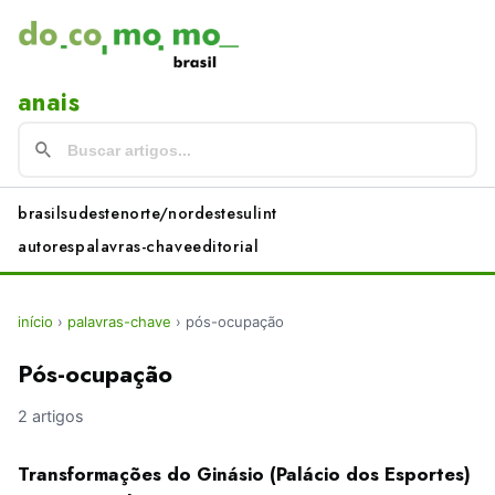
anais
brasil
sudeste
norte/nordeste
sul
int
autores
palavras-chave
editorial
início
›
palavras-chave
›
pós-ocupação
Pós-ocupação
2 artigos
Transformações do Ginásio (Palácio dos Esportes)