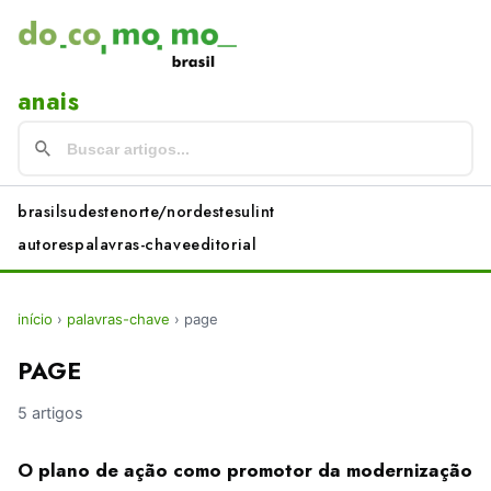
anais
brasil
sudeste
norte/nordeste
sul
int
autores
palavras-chave
editorial
início
›
palavras-chave
›
page
PAGE
5 artigos
O plano de ação como promotor da modernização