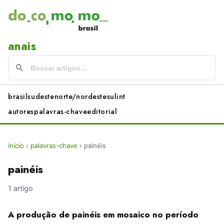
anais
brasil
sudeste
norte/nordeste
sul
int
autores
palavras-chave
editorial
início
›
palavras-chave
›
painéis
painéis
1 artigo
A produção de painéis em mosaico no período