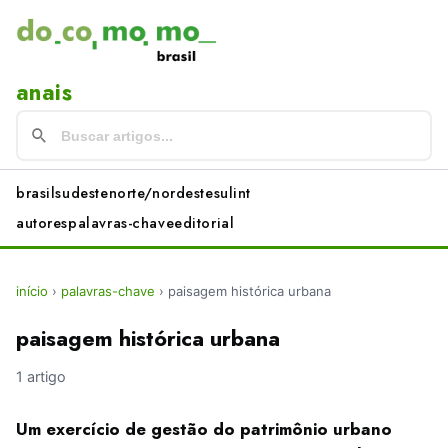
anais
brasil
sudeste
norte/nordeste
sul
int
autores
palavras-chave
editorial
início
›
palavras-chave
›
paisagem histórica urbana
paisagem histórica urbana
1 artigo
Um exercício de gestão do patrimônio urbano