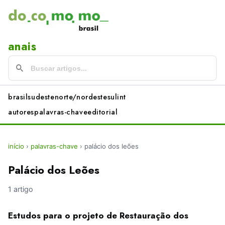
anais
brasil
sudeste
norte/nordeste
sul
int
autores
palavras-chave
editorial
início
›
palavras-chave
›
palácio dos leões
Palácio dos Leões
1 artigo
Estudos para o projeto de Restauração dos