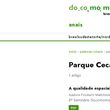
anais
brasil
sudeste
norte/nord
início
›
palavras-chave
›
pa
Parque Cec
1 artigo
A qualidade espacial
Isadora Finoketti Malichesk
6º Seminário Docomomo 
PDF