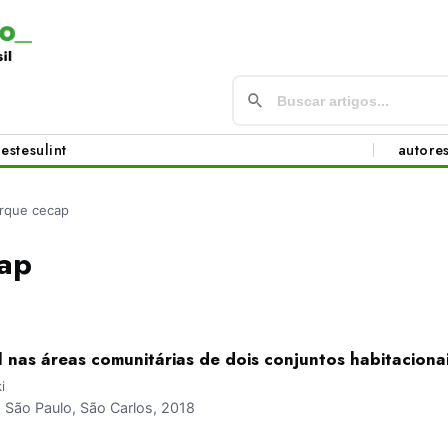
este
sul
int
autore
rque cecap
ap
 nas áreas comunitárias de dois conjuntos habitaciona
i
São Paulo, São Carlos, 2018