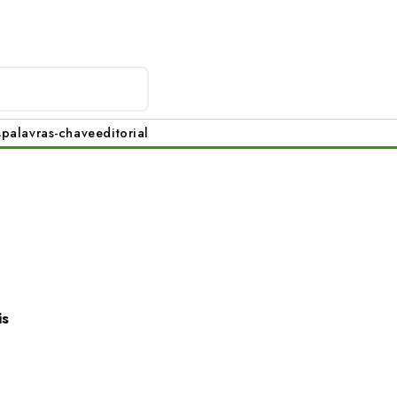
s
palavras-chave
editorial
is