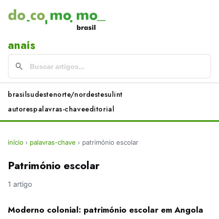
anais
brasil
sudeste
norte/nordeste
sul
int
autores
palavras-chave
editorial
início
›
palavras-chave
›
património escolar
Património escolar
1 artigo
Moderno colonial: património escolar em Angola