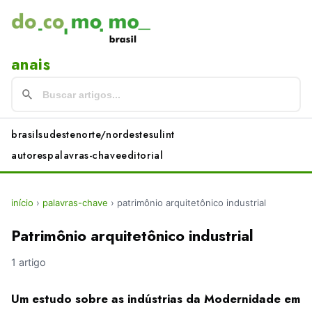
anais
brasil
sudeste
norte/nordeste
sul
int
autores
palavras-chave
editorial
início
›
palavras-chave
›
patrimônio arquitetônico industrial
Patrimônio arquitetônico industrial
1 artigo
Um estudo sobre as indústrias da Modernidade em