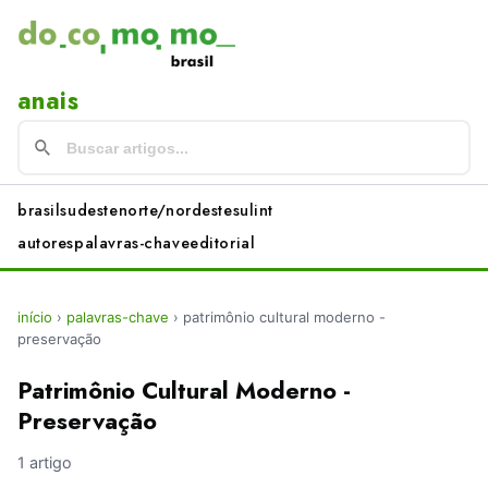
anais
brasil
sudeste
norte/nordeste
sul
int
autores
palavras-chave
editorial
início
›
palavras-chave
›
patrimônio cultural moderno -
preservação
Patrimônio Cultural Moderno -
Preservação
1 artigo