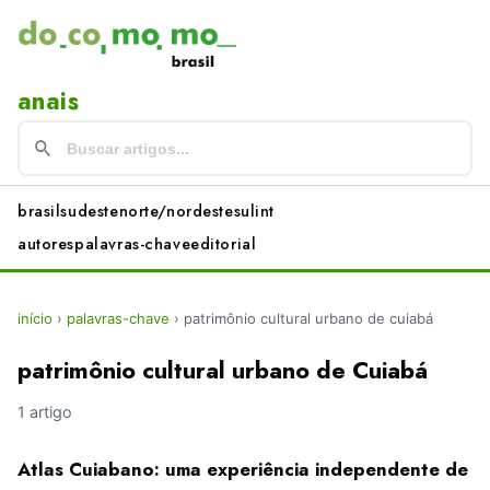
anais
brasil
sudeste
norte/nordeste
sul
int
autores
palavras-chave
editorial
início
›
palavras-chave
›
patrimônio cultural urbano de cuiabá
patrimônio cultural urbano de Cuiabá
1 artigo
Atlas Cuiabano: uma experiência independente de