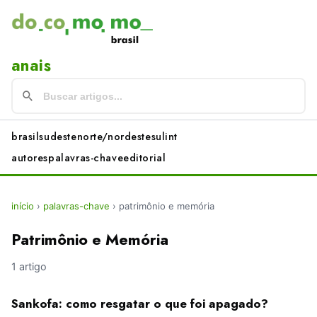
anais
brasil
sudeste
norte/nordeste
sul
int
autores
palavras-chave
editorial
início
›
palavras-chave
›
patrimônio e memória
Patrimônio e Memória
1 artigo
Sankofa: como resgatar o que foi apagado?