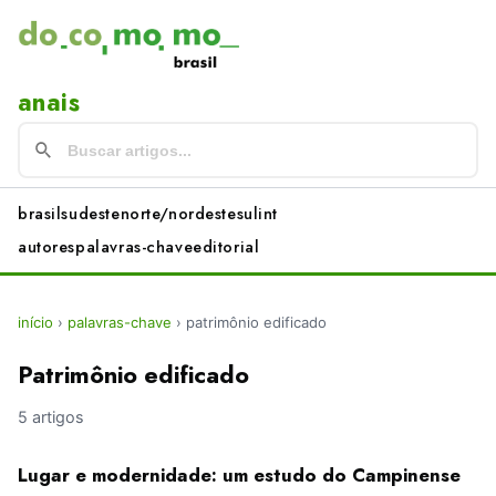
anais
brasil
sudeste
norte/nordeste
sul
int
autores
palavras-chave
editorial
início
›
palavras-chave
›
patrimônio edificado
Patrimônio edificado
5 artigos
Lugar e modernidade: um estudo do Campinense