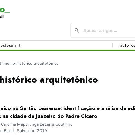
este
sul
int
autore
trimônio histórico arquitetônico
histórico arquitetônico
nico no Sertão cearense: identificação e análise de ed
s na cidade de Juazeiro do Padre Cícero
o; Carolina Mapurunga Bezerra Coutinho
Brasil, Salvador, 2019