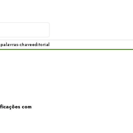
s
palavras-chave
editorial
ificações com