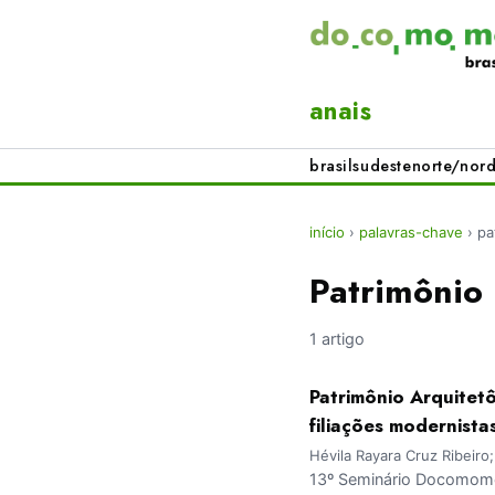
anais
brasil
sudeste
norte/nord
início
›
palavras-chave
›
pa
Patrimônio 
1 artigo
Patrimônio Arquitetô
filiações modernista
Hévila Rayara Cruz Ribeir
13º Seminário Docomomo 