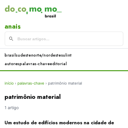
anais
brasil
sudeste
norte/nordeste
sul
int
autores
palavras-chave
editorial
início
›
palavras-chave
›
patrimônio material
patrimônio material
1 artigo
Um estudo de edifícios modernos na cidade de