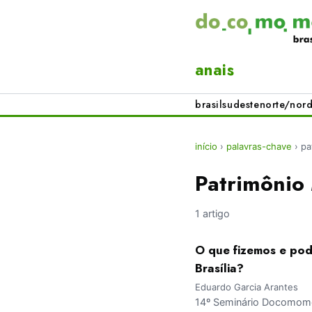
anais
brasil
sudeste
norte/nord
início
›
palavras-chave
›
pa
Patrimônio 
1 artigo
O que fizemos e pod
Brasília?
Eduardo Garcia Arantes
14º Seminário Docomomo