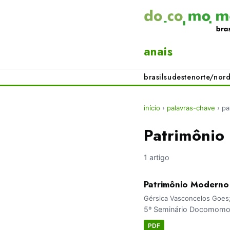
anais
brasil
sudeste
norte/nord
início
›
palavras-chave
›
pa
Patrimônio
1 artigo
Patrimônio Moderno e
Gérsica Vasconcelos Goes; 
5º Seminário Docomomo 
PDF