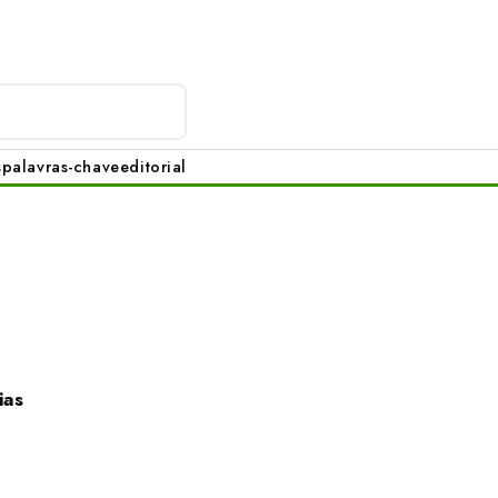
s
palavras-chave
editorial
ias