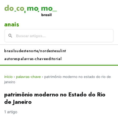
anais
brasil
sudeste
norte/nordeste
sul
int
autores
palavras-chave
editorial
início
›
palavras-chave
›
patrimônio moderno no estado do rio de
janeiro
patrimônio moderno no Estado do Rio
de Janeiro
1 artigo