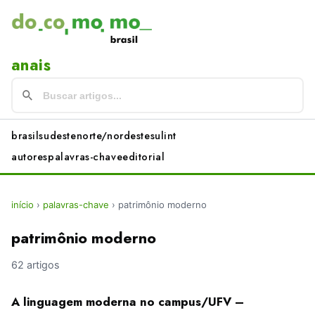
anais
brasil
sudeste
norte/nordeste
sul
int
autores
palavras-chave
editorial
início
›
palavras-chave
›
patrimônio moderno
patrimônio moderno
62 artigos
A linguagem moderna no campus/UFV –