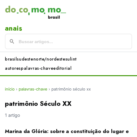
anais
brasil
sudeste
norte/nordeste
sul
int
autores
palavras-chave
editorial
início
›
palavras-chave
›
patrimônio século xx
patrimônio Século XX
1 artigo
Marina da Glória: sobre a constituição do lugar e