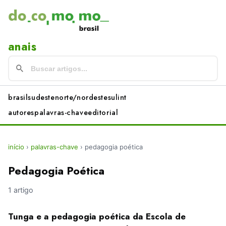
anais
brasil
sudeste
norte/nordeste
sul
int
autores
palavras-chave
editorial
início
›
palavras-chave
›
pedagogia poética
Pedagogia Poética
1 artigo
Tunga e a pedagogia poética da Escola de