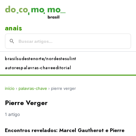
anais
brasil
sudeste
norte/nordeste
sul
int
autores
palavras-chave
editorial
início
›
palavras-chave
›
pierre verger
Pierre Verger
1 artigo
Encontros revelados: Marcel Gautherot e Pierre