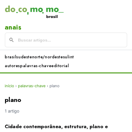
anais
brasil
sudeste
norte/nordeste
sul
int
autores
palavras-chave
editorial
início
›
palavras-chave
›
plano
plano
1 artigo
Cidade contemporânea, estrutura, plano e